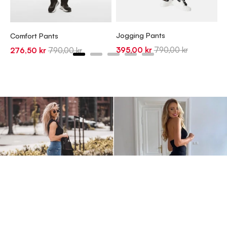
J
S
2
Jogging Pants
Comfort Pants
p
Sale
Original
395,00 kr
790,00 kr
Sale
Original
276,50 kr
790,00 kr
price
price
price
price