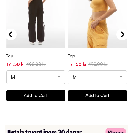
Top
Top
T
Sale
Original
Sale
Original
S
171,50 kr
490,00 kr
171,50 kr
490,00 kr
1
price
price
price
price
p
Add to Cart
Add to Cart