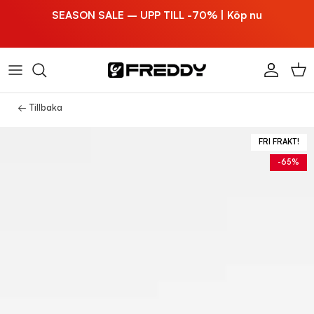
Hoppa till innehållet
SEASON SALE – UPP TILL -70% | Köp nu
Konto
Vag
← Tillbaka
FRI FRAKT!
-65%