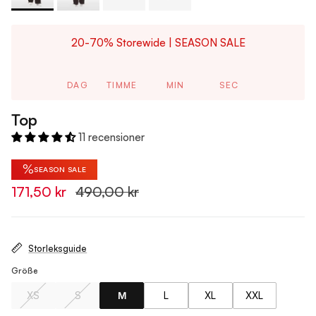
20-70% Storewide | SEASON SALE
DAG
TIMME
MIN
SEC
Top
11 recensioner
%
SEASON SALE
171,50 kr
490,00 kr
Storleksguide
Größe
XS
S
M
L
XL
XXL