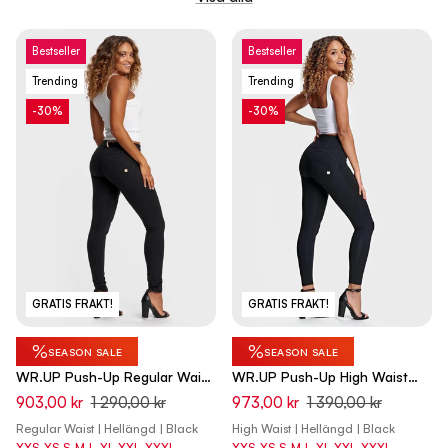
Bestseller
Bestseller
Trending
Trending
-30%
-30%
GRATIS FRAKT!
GRATIS FRAKT!
%
%
SEASON SALE
SEASON SALE
WR.UP Push-Up Regular Waist
WR.UP Push-Up High Waist
Skinny Pants - Black
Skinny Pants - Black
903,00 kr
1 290,00 kr
973,00 kr
1 390,00 kr
Regular Waist | Hellängd | Black
High Waist | Hellängd | Black
XXS
XS
S
M
L
XL
XXL
XXXL
XXS
XS
S
M
L
XL
XXL
XXXL