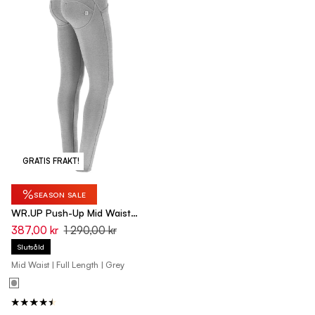
GRATIS FRAKT!
%
SEASON SALE
WR.UP Push-Up Mid Waist
Skinny Pants - Medium
387,00 kr
1 290,00 kr
Mélange Gray
Slutsåld
Mid Waist | Full Length | Grey