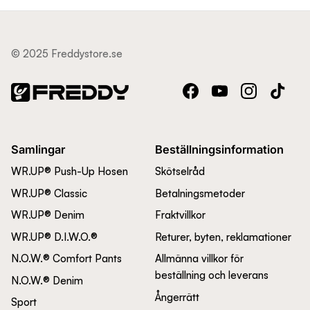
© 2025 Freddystore.se
Facebook
YouTube
Instagram
TikTok
Samlingar
Beställningsinformation
WR.UP® Push-Up Hosen
Skötselråd
WR.UP® Classic
Betalningsmetoder
WR.UP® Denim
Fraktvillkor
WR.UP® D.I.W.O.®
Returer, byten, reklamationer
N.O.W.® Comfort Pants
Allmänna villkor för
beställning och leverans
N.O.W.® Denim
Ångerrätt
Sport