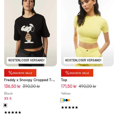
KOSTENLOSER VERSAND!
KOSTENLOSER VERSAND!
%
%
SEASON SALE
SEASON SALE
Freddy x Snoopy Cropped T-
Top
Shirt
136,50 kr
390,00 kr
171,50 kr
490,00 kr
Black
Yellow
XS
S