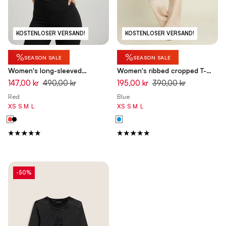
KOSTENLOSER VERSAND!
KOSTENLOSER VERSAND!
%
%
SEASON SALE
SEASON SALE
Women's long-sleeved
Women's ribbed cropped T-
cropped T-shirt with Disney
shirt with Disney embroidery
147,00 kr
490,00 kr
195,00 kr
390,00 kr
embroidery
Red
Blue
XS
S
M
L
XS
S
M
L
-50%