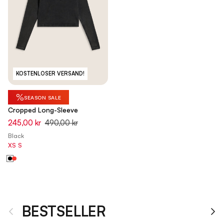
KOSTENLOSER VERSAND!
%
SEASON SALE
Cropped Long-Sleeve
245,00 kr
490,00 kr
Black
XS
S
BESTSELLER
Vorherige
Nä