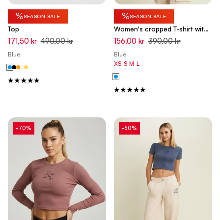
%
%
SEASON SALE
SEASON SALE
Top
Women's cropped T-shirt with
rhinestone Mickey Mouse
171,50 kr
490,00 kr
156,00 kr
390,00 kr
Blue
Blue
XS
S
M
L
-70%
-50%