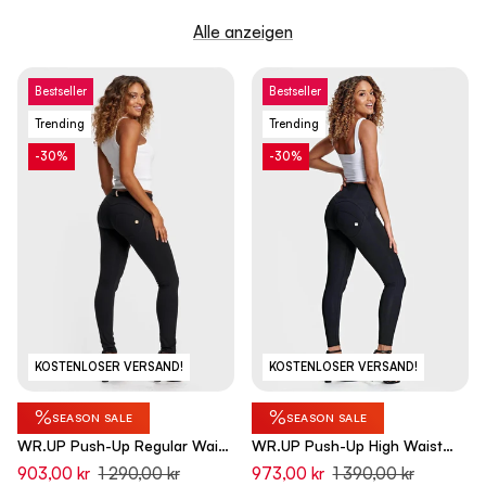
Alle anzeigen
Bestseller
Bestseller
Trending
Trending
-30%
-30%
KOSTENLOSER VERSAND!
KOSTENLOSER VERSAND!
%
%
SEASON SALE
SEASON SALE
WR.UP Push-Up Regular Waist
WR.UP Push-Up High Waist
Skinny Pants - Black
Skinny Pants - Black
903,00 kr
1 290,00 kr
973,00 kr
1 390,00 kr