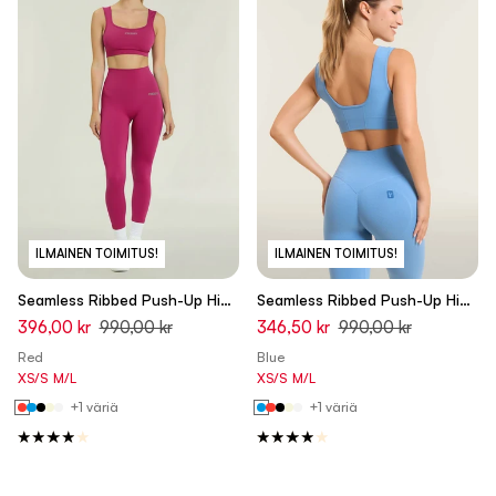
ILMAINEN TOIMITUS!
ILMAINEN TOIMITUS!
Seamless Ribbed Push-Up High
Seamless Ribbed Push-Up High
Waist Skinny 7/8 Leggings -
Waist Skinny 7/8 Leggings -
396,00 kr
990,00 kr
346,50 kr
990,00 kr
Fuchsia Red - Made in Italy
Ashleigh Blue - Made in Italy
Red
Blue
XS/S
M/L
XS/S
M/L
+1 väriä
+1 väriä