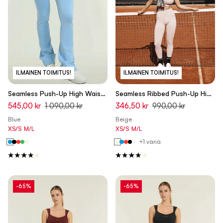
ILMAINEN TOIMITUS!
ILMAINEN TOIMITUS!
Seamless Push-Up High Waist
Seamless Ribbed Push-Up High
Flare Leggings - Ashleigh Blue
Waist Skinny 7/8 Leggings -
545,00 kr
1 090,00 kr
346,50 kr
990,00 kr
- Made in Italy
Chateau Gray Beige - Made in
Blue
Beige
Italy
XS/S
M/L
XS/S
M/L
+1 väriä
-65%
-65%