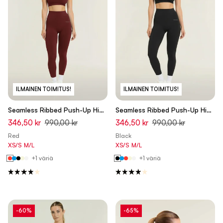
ILMAINEN TOIMITUS!
ILMAINEN TOIMITUS!
Seamless Ribbed Push-Up High
Seamless Ribbed Push-Up High
Waist Skinny 7/8 Leggings -
Waist Skinny 7/8 Leggings -
346,50 kr
990,00 kr
346,50 kr
990,00 kr
Rumba Red - Made in Italy
Black - Made in Italy
Red
Black
XS/S
M/L
XS/S
M/L
+1 väriä
+1 väriä
-60%
-65%