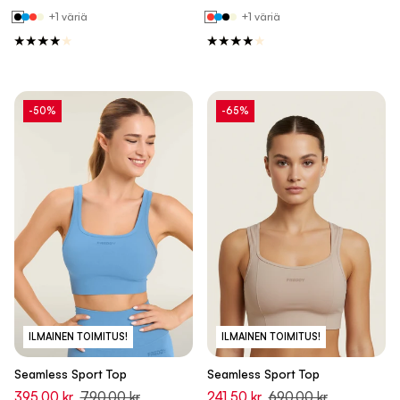
+1 väriä
+1 väriä
-50%
-65%
ILMAINEN TOIMITUS!
ILMAINEN TOIMITUS!
Seamless Sport Top
Seamless Sport Top
395,00 kr
790,00 kr
241,50 kr
690,00 kr