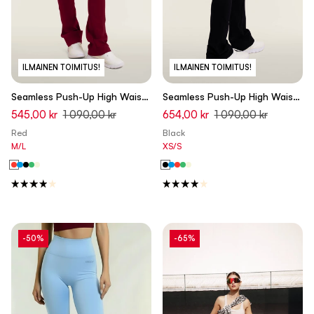
ILMAINEN TOIMITUS!
ILMAINEN TOIMITUS!
Seamless Push-Up High Waist
Seamless Push-Up High Waist
Flare Leggings - Rumba Red -
Flare Leggings - Black - Made
545,00 kr
1 090,00 kr
654,00 kr
1 090,00 kr
Made in Italy
in Italy
Red
Black
M/L
XS/S
-50%
-65%