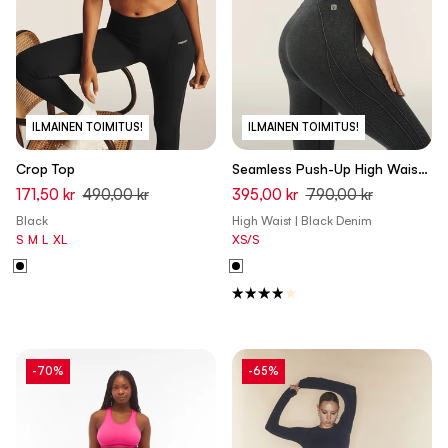
ILMAINEN TOIMITUS!
ILMAINEN TOIMITUS!
Crop Top
Seamless Push-Up High Waist
Skinny 7/8 - Denim Black
171,50 kr
490,00 kr
395,00 kr
790,00 kr
Black
High Waist | Black Denim
S
M
L
XL
XS/S
-70%
-65%