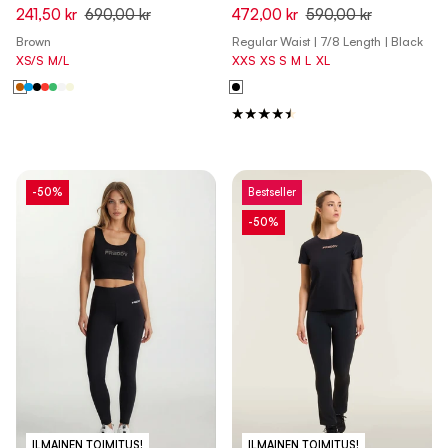
241,50 kr
690,00 kr
472,00 kr
590,00 kr
Brown
Regular Waist | 7/8 Length | Black
XS/S
M/L
XXS
XS
S
M
L
XL
-50%
Bestseller
-50%
ILMAINEN TOIMITUS!
ILMAINEN TOIMITUS!