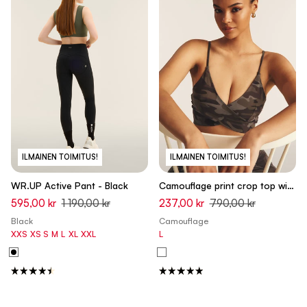
ILMAINEN TOIMITUS!
ILMAINEN TOIMITUS!
WR.UP Active Pant - Black
Camouflage print crop top with
front crossovers
595,00 kr
1 190,00 kr
237,00 kr
790,00 kr
Black
Camouflage
XXS
XS
S
M
L
XL
XXL
L