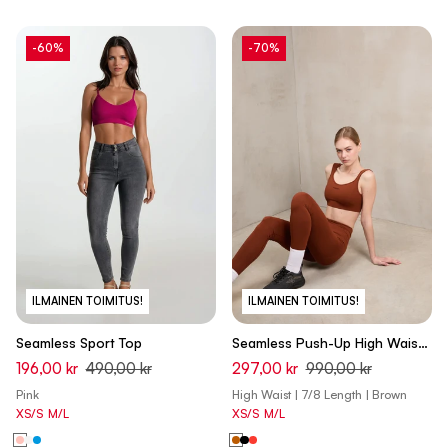
-60%
-70%
ILMAINEN TOIMITUS!
ILMAINEN TOIMITUS!
Seamless Sport Top
Seamless Push-Up High Waist
Skinny 7/8 Leggings - Brandy
196,00 kr
490,00 kr
297,00 kr
990,00 kr
Brown - Made in Italy
Pink
High Waist | 7/8 Length | Brown
XS/S
M/L
XS/S
M/L