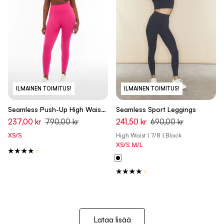
ILMAINEN TOIMITUS!
ILMAINEN TOIMITUS!
Seamless Push-Up High Waist
Seamless Sport Leggings
Skinny - Love Potion Used Pink
237,00 kr
790,00 kr
241,50 kr
690,00 kr
XS/S
High Waist | 7/8 | Black
XS/S
M/L
Lataa lisää