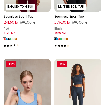
ILMAINEN TOIMITUS!
ILMAINEN TOIMITUS!
Seamless Sport Top
Seamless Sport Top
241,50 kr
690,00 kr
276,00 kr
690,00 kr
Red
Black
XS/S
M/L
XS/S
M/L
-50%
-65%