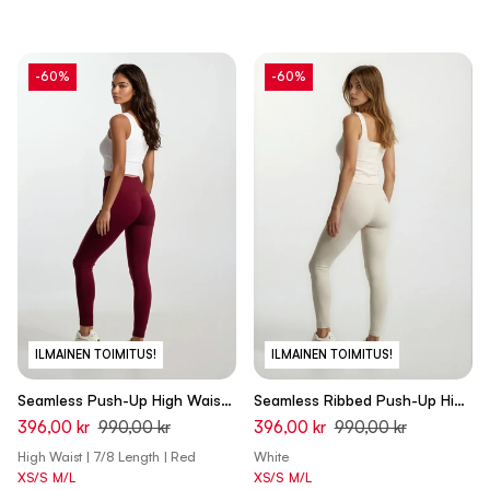
-60%
-60%
ILMAINEN TOIMITUS!
ILMAINEN TOIMITUS!
Seamless Push-Up High Waist
Seamless Ribbed Push-Up High
Skinny 7/8 Leggings - Rumba
Waist Skinny 7/8 Leggings -
396,00 kr
990,00 kr
396,00 kr
990,00 kr
Red - Made in Italy
Cannoli Cream White - Made
High Waist | 7/8 Length | Red
White
in Italy
XS/S
M/L
XS/S
M/L