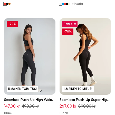
+1 väriä
-70%
Bestseller
-70%
ILMAINEN TOIMITUS!
ILMAINEN TOIMITUS!
Seamless Push-Up High Waist
Seamless Push-Up Super High
Skinny Leggings - Black
Waist Skinny 7/8 Leggings -
147,00 kr
490,00 kr
267,00 kr
890,00 kr
Black
Black
Black