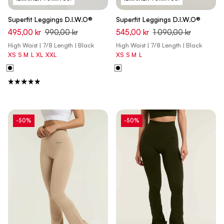
Superfit Leggings D.I.W.O®
Superfit Leggings D.I.W.O®
495,00 kr
990,00 kr
545,00 kr
1 090,00 kr
High Waist | 7/8 Length | Black
High Waist | 7/8 Length | Black
XS
S
M
L
XL
XXL
XS
S
M
L
-50%
-50%