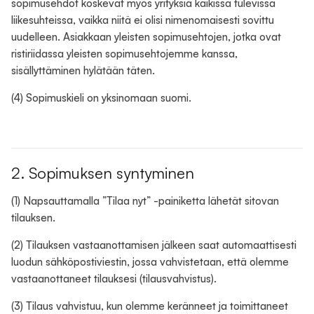
sopimusehdot koskevat myös yrityksiä kaikissa tulevissa
liikesuhteissa, vaikka niitä ei olisi nimenomaisesti sovittu
uudelleen. Asiakkaan yleisten sopimusehtojen, jotka ovat
ristiriidassa yleisten sopimusehtojemme kanssa,
sisällyttäminen hylätään täten.
(4) Sopimuskieli on yksinomaan suomi.
2. Sopimuksen syntyminen
(1) Napsauttamalla ”Tilaa nyt” -painiketta lähetät sitovan
tilauksen.
(2) Tilauksen vastaanottamisen jälkeen saat automaattisesti
luodun sähköpostiviestin, jossa vahvistetaan, että olemme
vastaanottaneet tilauksesi (tilausvahvistus).
(3) Tilaus vahvistuu, kun olemme keränneet ja toimittaneet