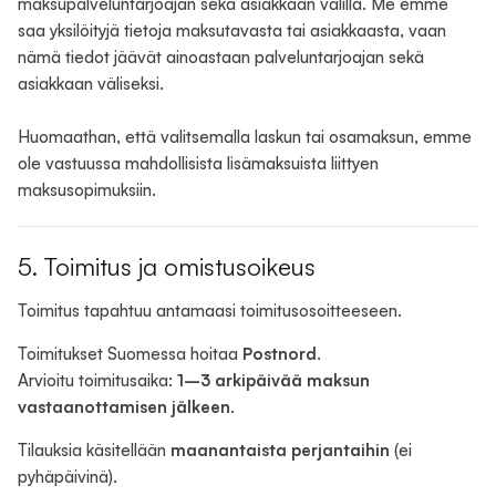
maksupalveluntarjoajan sekä asiakkaan välillä. Me emme
saa yksilöityjä tietoja maksutavasta tai asiakkaasta, vaan
nämä tiedot jäävät ainoastaan palveluntarjoajan sekä
asiakkaan väliseksi.
Huomaathan, että valitsemalla laskun tai osamaksun, emme
ole vastuussa mahdollisista lisämaksuista liittyen
maksusopimuksiin.
5. Toimitus ja omistusoikeus
Toimitus tapahtuu antamaasi toimitusosoitteeseen.
Toimitukset Suomessa hoitaa
Postnord
.
Arvioitu toimitusaika:
1–3 arkipäivää maksun
vastaanottamisen jälkeen
.
Tilauksia käsitellään
maanantaista perjantaihin
(ei
pyhäpäivinä).