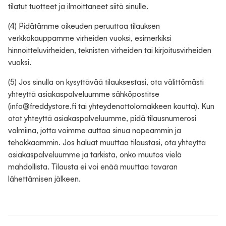
tilatut tuotteet ja ilmoittaneet siitä sinulle.
(4) Pidätämme oikeuden peruuttaa tilauksen
verkkokauppamme virheiden vuoksi, esimerkiksi
hinnoitteluvirheiden, teknisten virheiden tai kirjoitusvirheiden
vuoksi.
(5) Jos sinulla on kysyttävää tilauksestasi, ota välittömästi
yhteyttä asiakaspalveluumme sähköpostitse
(info@freddystore.fi tai yhteydenottolomakkeen kautta). Kun
otat yhteyttä asiakaspalveluumme, pidä tilausnumerosi
valmiina, jotta voimme auttaa sinua nopeammin ja
tehokkaammin. Jos haluat muuttaa tilaustasi, ota yhteyttä
asiakaspalveluumme ja tarkista, onko muutos vielä
mahdollista. Tilausta ei voi enää muuttaa tavaran
lähettämisen jälkeen.