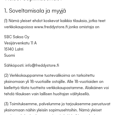
1. Soveltamisala ja myyjä
(1) Nämä yleiset ehdot koskevat kaikkia tilauksia, jotka teet
verkkokaupoissa www.freddystore.fi jonka omistaja on
SBC Saksa Oy
Vesijärvenkatu 11 A
15140 Lahti
Suomi
Sähköposti: info@freddystore.fi
(2) Verkkokauppamme tuotevalikoima on tarkoitettu
yksinomaan yli 18-vuotiaille ostajille. Alle 18-vuotiaiden on
kiellettyä tilata tuotteita verkkokaupastamme. Alaikäinen voi
tehdä tilauksen vain laillisen huoltajan välityksellä.
(3) Toimituksemme, palvelumme ja tarjouksemme perustuvat
yksinomaan näihin yleisiin sopimusehtoihin. Nämä yleiset