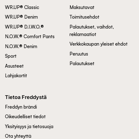
WR.UP® Classic
Maksutavat
WR.UP® Denim
Toimitusehdot
WR.UP® D.I.W.O.®
Palautukset, vaihdot,
reklamaatiot
N.O.W.® Comfort Pants
Verkkokaupan yleiset ehdot
N.O.W.® Denim
Peruutus
Sport
Palautukset
Asusteet
Lahjakortit
Tietoa Freddystä
Freddyn brändi
Oikeudelliset tiedot
Yksityisyys ja tietosuoja
Ota yhteyttä