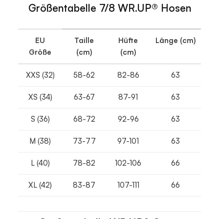
Größentabelle 7/8 WR.UP® Hosen
EU
Taille
Hüfte
Länge
(cm)
Größe
(cm)
(cm)
XXS (32)
58-62
82-86
63
XS (34)
63-67
87-91
63
S (36)
68-72
92-96
63
M (38)
73-77
97-101
63
L (40)
78-82
102-106
66
XL (42)
83-87
107-111
66