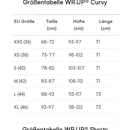
Größentabelle WR.UP® Curvy
EU Größe
Taille
Hüfte
Länge
(cm)
(cm)
(cm)
XXS (36)
68-72
93-97
71
XS (38)
73-77
98-102
71
S (40)
78-82
103-107
71
M (42)
83-87
108-112
71
L (44)
88-92
113-117
73
XL (46)
93-97
118-122
73
Größentabelle WR.UP® Shorts