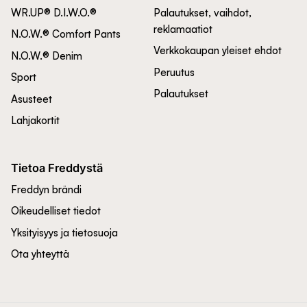
WR.UP® D.I.W.O.®
Palautukset, vaihdot,
reklamaatiot
N.O.W.® Comfort Pants
Verkkokaupan yleiset ehdot
N.O.W.® Denim
Peruutus
Sport
Palautukset
Asusteet
Lahjakortit
Tietoa Freddystä
Freddyn brändi
Oikeudelliset tiedot
Yksityisyys ja tietosuoja
Ota yhteyttä