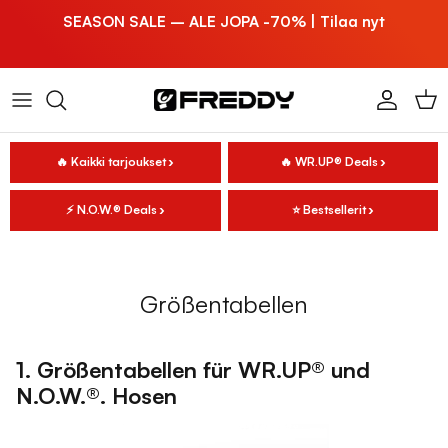
Hoppa till innehållet
SEASON SALE – ALE JOPA -70% | Tilaa nyt
Tili
Osto
🔥 Kaikki tarjoukset
🔥 WR.UP® Deals
⚡ N.O.W.® Deals
⭐ Bestsellerit
Größentabellen
1. Größentabellen für WR.UP® und
N.O.W.®. Hosen