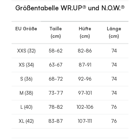
Größentabelle WR.UP® und N.O.W.®
EU Größe
Taille
Hüfte
Länge
(cm)
(cm)
(cm)
XXS (32)
58-62
82-86
74
XS (34)
63-67
87-91
74
S (36)
68-72
92-96
74
M (38)
73-77
97-101
74
L (40)
78-82
102-106
76
XL (42)
83-87
107-111
76