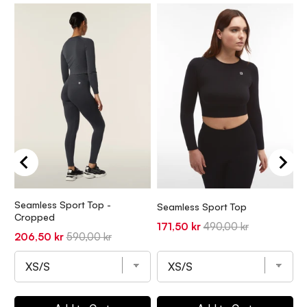
Seamless Sport Top -
Seamless Sport Top
S
Cropped
Sale
Original
S
171,50 kr
490,00 kr
1
Sale
Original
206,50 kr
590,00 kr
price
price
p
price
price