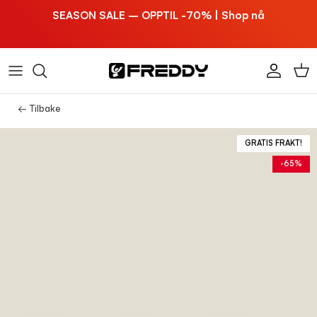
Hoppa till innehållet
SEASON SALE – OPPTIL -70% | Shop nå
Konto
Vag
← Tilbake
GRATIS FRAKT!
-65%