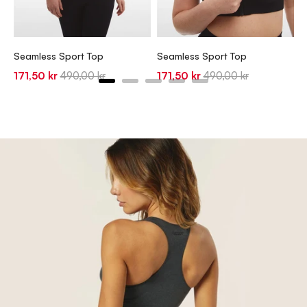
S
S
1
Seamless Sport Top
Seamless Sport Top
p
Sale
Original
Sale
Original
171,50 kr
490,00 kr
171,50 kr
490,00 kr
price
price
price
price