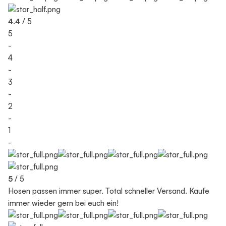
4.4
/ 5
5
-
4
-
3
-
2
-
1
-
5
/ 5
Hosen passen immer super. Total schneller Versand. Kaufe
immer wieder gern bei euch ein!