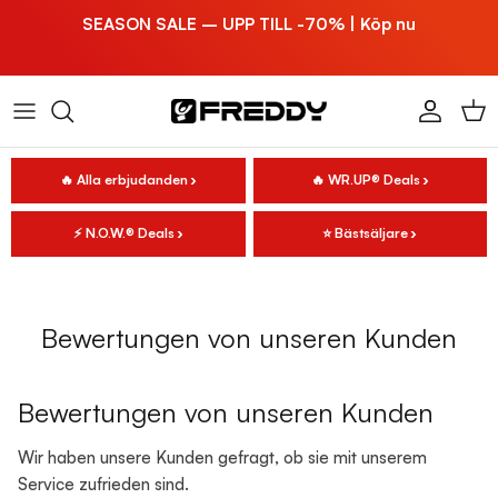
Hoppa till innehållet
SEASON SALE – UPP TILL -70% | Köp nu
Konto
Vag
🔥 Alla erbjudanden
🔥 WR.UP® Deals
⚡ N.O.W.® Deals
⭐ Bästsäljare
Bewertungen von unseren Kunden
Bewertungen von unseren Kunden
Wir haben unsere Kunden gefragt, ob sie mit unserem
Service zufrieden sind.