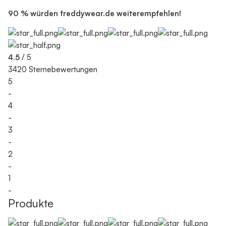
90 % würden freddywear.de weiterempfehlen!
4.5
/ 5
3420 Sternebewertungen
5
-
4
-
3
-
2
-
1
-
Produkte