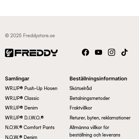
© 2025 Freddystore.se
Facebook
YouTube
Instagram
TikTok
Samlingar
Beställningsinformation
WR.UP® Push-Up Hosen
Skötselråd
WR.UP® Classic
Betalningsmetoder
WR.UP® Denim
Fraktvillkor
WR.UP® D.I.W.O.®
Returer, byten, reklamationer
N.O.W.® Comfort Pants
Allmänna villkor för
beställning och leverans
N.O.W.® Denim