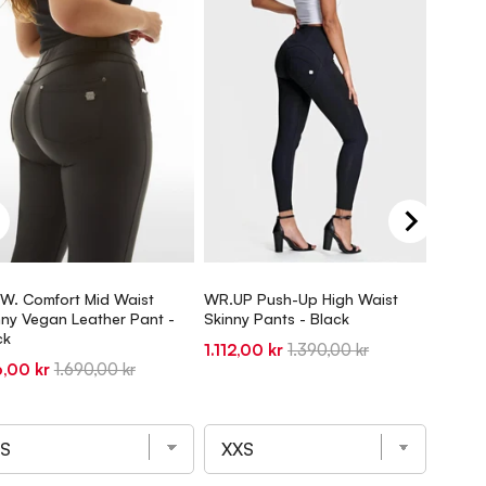
.W. Comfort Mid Waist
WR.UP Push-Up High Waist
N.O.W.
nny Vegan Leather Pant -
Skinny Pants - Black
Skinny
ck
Brown 
Sale
Original
1.112,00 kr
1.390,00 kr
e
Original
Sale
,00 kr
1.690,00 kr
486,5
price
price
ce
price
price