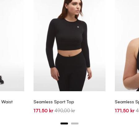
 Waist
Seamless Sport Top
Seamless S
Sale
Original
Sale
O
171,50 kr
490,00 kr
171,50 kr
4
price
price
price
p