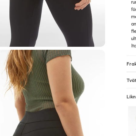
ru
fö
me
an
fl
ul
It
Frak
Tvä
Lik