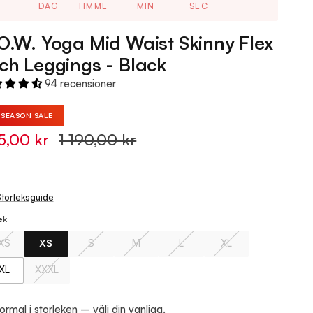
DAG
TIMME
MIN
SEC
O.W. Yoga Mid Waist Skinny Flex
ch Leggings - Black
94 recensioner
%
SEASON SALE
5,00 kr
1 190,00 kr
torleksguide
ek
XS
XS
S
M
L
XL
XL
XXXL
rmal i storleken – välj din vanliga.