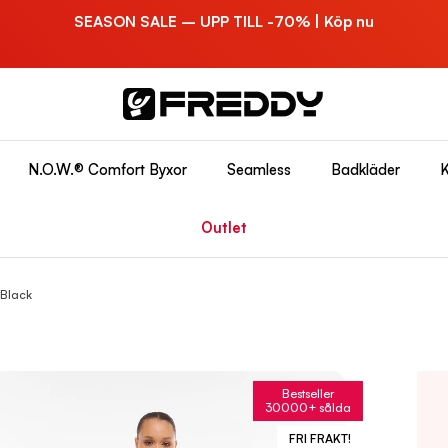
SEASON SALE – UPP TILL -70% | Köp nu
N.O.W.® Comfort Byxor
Seamless
Badkläder
K
Outlet
 Black
Bestseller
30000+ sålda
FRI FRAKT!