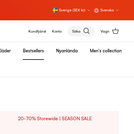
Land/Region
Språk
Sverige (SEK kr)
Svenska
Kundtjänst
Konto
Söka
Vagn
läder
Bestsellers
Nyanlända
Men's collection
20-70% Storewide | SEASON SALE