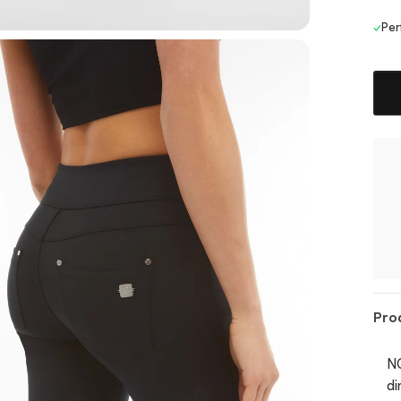
✓
Per
Pro
NO
di