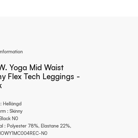
information
W. Yoga Mid Waist
ny Flex Tech Leggings -
k
: Hellängd
rm : Skinny
 Black N0
al : Polyester 78%, Elastane 22%,
 NOWY1MC004REC-N0