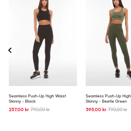
Seamless Push-Up High Waist
Seamless Push-Up High
Skinny - Black
Skinny - Beetle Green
Sale
Original
Sale
Original
237,00 kr
790,00 kr
395,00 kr
790,00 kr
price
price
price
price