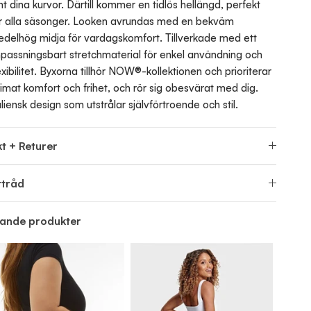
nt dina kurvor. Därtill kommer en tidlös hellängd, perfekt
r alla säsonger. Looken avrundas med en bekväm
delhög midja för vardagskomfort. Tillverkade med ett
passningsbart stretchmaterial för enkel användning och
exibilitet. Byxorna tillhör NOW®-kollektionen och prioriterar
timat komfort och frihet, och rör sig obesvärat med dig.
aliensk design som utstrålar självförtroende och stil.
t + Returer
ttråd
nande produkter