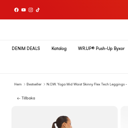
Hoppa till innehållet
Facebook
YouTube
Instagram
TikTok
DENIM DEALS
Katalog
WR.UP® Push-Up Byxor
Hem
Bestseller
N.O.W. Yoga Mid Waist Skinny Flex Tech Leggings -
← Tillbaka