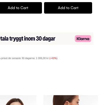
Add to Cart
Add to Cart
 priset de senaste 30 dagarna:
1 006,00 kr
(-41%)