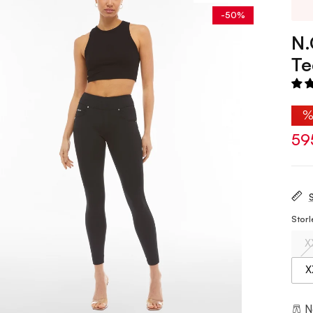
-50%
N.
Te
59
S
Storl
X
X
No