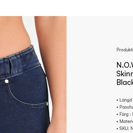
Produkt
N.O.
Skin
Blac
• Längd 
• Passfo
• Färg :
• Materi
• SKU: