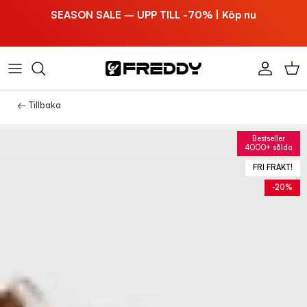
Hoppa till innehållet
SEASON SALE – UPP TILL -70% | Köp nu
Konto
Vag
← Tillbaka
Bestseller
4000+ sålda
FRI FRAKT!
-20%