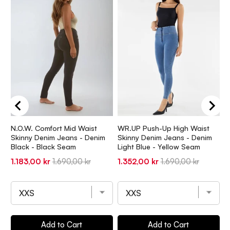
N.O.W. Comfort Mid Waist
WR.UP Push-Up High Waist
W
Skinny Denim Jeans - Denim
Skinny Denim Jeans - Denim
W
Black - Black Seam
Light Blue - Yellow Seam
D
Sale
Original
Sale
Original
S
1.183,00 kr
1.690,00 kr
1.352,00 kr
1.690,00 kr
1
price
price
price
price
p
Add to Cart
Add to Cart