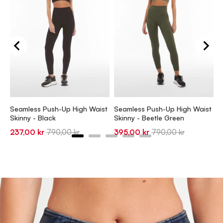
S
S
1
Seamless Push-Up High Waist
Seamless Push-Up High Waist
p
Skinny - Black
Skinny - Beetle Green
Sale
Original
Sale
Original
237,00 kr
790,00 kr
395,00 kr
790,00 kr
price
price
price
price