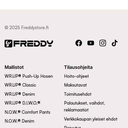
© 2025 Freddystore.fi
Facebook
YouTube
Instagram
TikTok
Mallistot
Tilausohjeita
WR.UP® Push-Up Hosen
Hoito-ohjeet
WR.UP® Classic
Maksutavat
WR.UP® Denim
Toimitusehdot
WR.UP® D.I.W.O.®
Palautukset, vaihdot,
reklamaatiot
N.O.W.® Comfort Pants
Verkkokaupan yleiset ehdot
N.O.W.® Denim
Peruutus