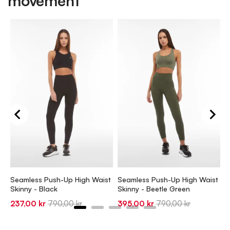
movement
S
S
1
Seamless Push-Up High Waist
Seamless Push-Up High Waist
p
Skinny - Black
Skinny - Beetle Green
Sale
Original
Sale
Original
237,00 kr
790,00 kr
395,00 kr
790,00 kr
price
price
price
price