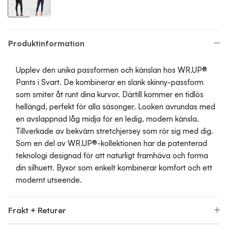
WR.UP Push-Up Low Waist Skinny Pants - Black
WR.UP Push-Up Low Waist Skinny Pants - Dark Sapphire
Produktinformation
Upplev den unika passformen och känslan hos WR.UP®
Pants i Svart. De kombinerar en slank skinny-passform
som smiter åt runt dina kurvor. Därtill kommer en tidlös
hellängd, perfekt för alla säsonger. Looken avrundas med
en avslappnad låg midja för en ledig, modern känsla.
Tillverkade av bekväm stretchjersey som rör sig med dig.
Som en del av WR.UP®-kollektionen har de patenterad
teknologi designad för att naturligt framhäva och forma
din silhuett. Byxor som enkelt kombinerar komfort och ett
modernt utseende.
Frakt + Returer