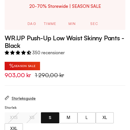
20-70% Storewide | SEASON SALE
DAG
TIMME
MIN
SEC
WR.UP Push-Up Low Waist Skinny Pants -
Black
350 recensioner
%
SEASON SALE
903,00 kr
1 290,00 kr
Storleksguide
Storlek
XXS
XS
S
M
L
XL
XXL