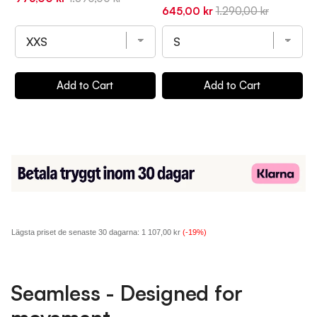
Sale
Original
S
645,00 kr
1.290,00 kr
6
price
price
price
price
p
Add to Cart
Add to Cart
Lägsta priset de senaste 30 dagarna:
1 107,00 kr
(-19%)
Seamless - Designed for