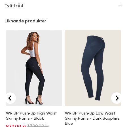
Tvättråd
Liknande produkter
WR.UP Push-Up High Waist
WR.UP Push-Up Low Waist
W
Skinny Pants - Black
Skinny Pants - Dark Sapphire
W
Blue
S
Sale
Original
973,00 kr
1.390,00 kr