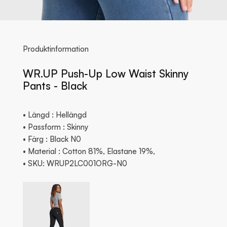
Produktinformation
WR.UP Push-Up Low Waist Skinny
Pants - Black
• Längd : Hellängd
• Passform : Skinny
• Färg : Black N0
• Material : Cotton 81%, Elastane 19%,
• SKU: WRUP2LC001ORG-N0