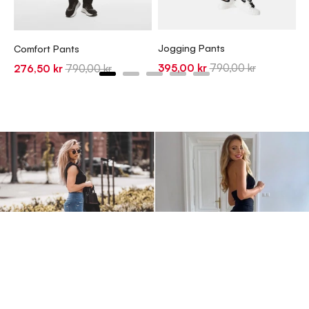
J
S
2
Jogging Pants
Comfort Pants
p
Sale
Original
395,00 kr
790,00 kr
Sale
Original
276,50 kr
790,00 kr
price
price
price
price