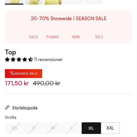
20-70% Storewide | SEASON SALE
DAG
TIMME
MIN
SEC
Top
11 recensioner
%
SEASON SALE
171,50 kr
490,00 kr
Storleksguide
Größe
XS
S
M
L
XL
XXL