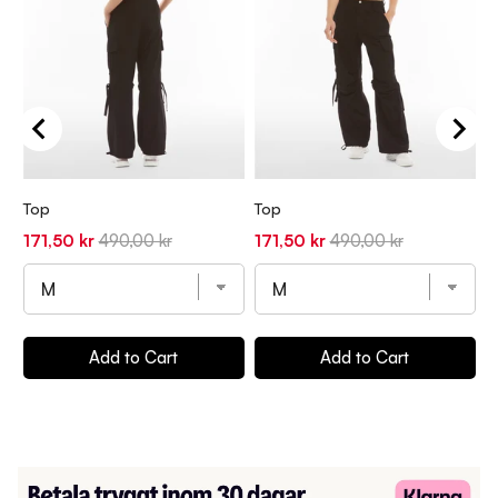
Top
Top
T
Sale
Original
Sale
Original
S
171,50 kr
490,00 kr
171,50 kr
490,00 kr
1
price
price
price
price
p
Add to Cart
Add to Cart