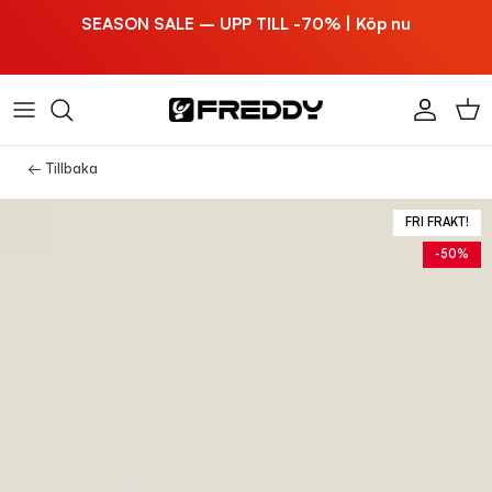
Hoppa till innehållet
SEASON SALE – UPP TILL -70% | Köp nu
Konto
Vag
← Tillbaka
FRI FRAKT!
-50%