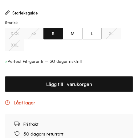
Storleksguide
Storlek
XXS
XS
S
M
L
XL
XXL
✓
Perfect Fit-garanti – 30 dagar riskfritt
Lägg till i varukorgen
Lågt lager
Fri frakt
30 dagars returrätt