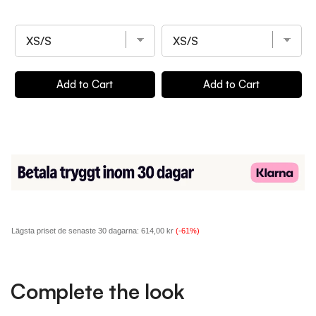
price
price
price
price
p
Add to Cart
Add to Cart
Lägsta priset de senaste 30 dagarna:
614,00 kr
(-61%)
Complete the look