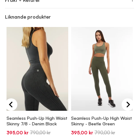
Frakt + Returer
Liknande produkter
Seamless Push-Up High Waist
Seamless Push-Up High Waist
N
Skinny 7/8 - Denim Black
Skinny - Beetle Green
S
P
Sale
Original
Sale
Original
395,00 kr
790,00 kr
395,00 kr
790,00 kr
S
5