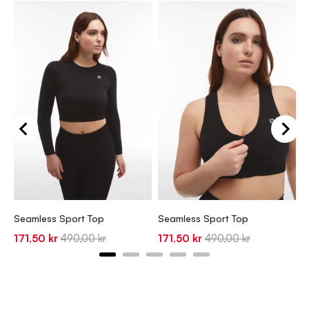
S
S
1
Seamless Sport Top
Seamless Sport Top
p
Sale
Original
Sale
Original
171,50 kr
490,00 kr
171,50 kr
490,00 kr
price
price
price
price