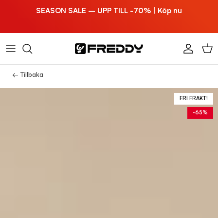
Hoppa till innehållet
SEASON SALE – UPP TILL -70% | Köp nu
Konto
Vag
← Tillbaka
FRI FRAKT!
-65%