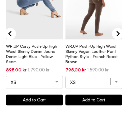
WR.UP Curvy Push-Up High
WR.UP Push-Up High Waist
W
Waist Skinny Denim Jeans -
Skinny Vegan Leather Pant
S
Denim Light Blue - Yellow
Python Style - French Roast
M
Seam
Brown
S
8
Sale
Original
Sale
Original
895,00 kr
1.790,00 kr
795,00 kr
1.590,00 kr
p
price
price
price
price
Add to Cart
Add to Cart