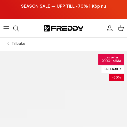
Hoppa till innehållet
SEASON SALE – UPP TILL -70% | Köp nu
Konto
Vag
← Tillbaka
Bestseller
2000+ sålda
FRI FRAKT!
-50%