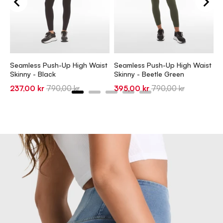
S
S
1
Seamless Push-Up High Waist
Seamless Push-Up High Waist
p
Skinny - Black
Skinny - Beetle Green
Sale
Original
Sale
Original
237,00 kr
790,00 kr
395,00 kr
790,00 kr
price
price
price
price