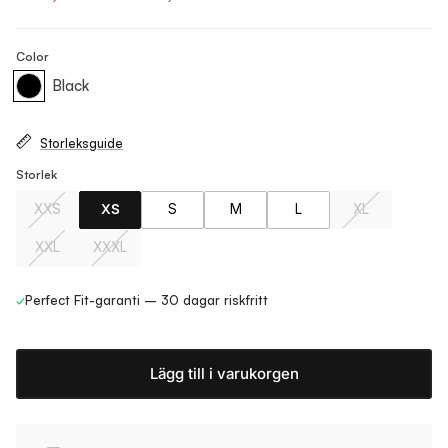
Color
Black
Storleksguide
Storlek
XXS
XS
S
M
L
XL
XXL
XXXL
✓
Perfect Fit-garanti – 30 dagar riskfritt
Lägg till i varukorgen