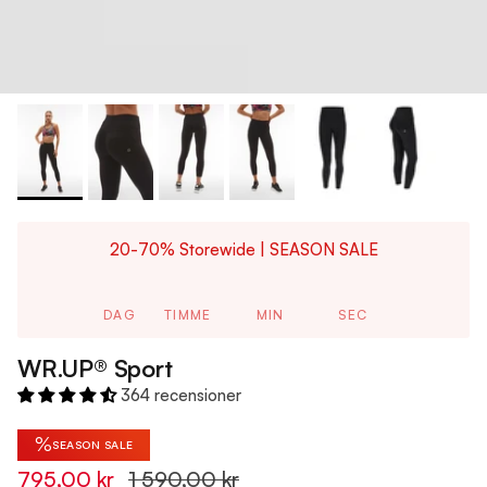
20-70% Storewide | SEASON SALE
DAG
TIMME
MIN
SEC
WR.UP® Sport
364 recensioner
%
SEASON SALE
795,00 kr
1 590,00 kr