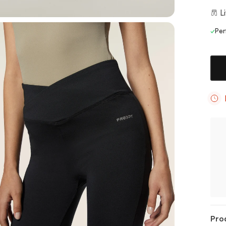
Li
✓
Per
Pro