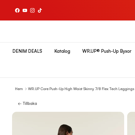
Hoppa till innehållet
Facebook
YouTube
Instagram
TikTok
DENIM DEALS
Katalog
WR.UP® Push-Up Byxor
Hem
WR.UP Core Push-Up High Waist Skinny 7/8 Flex Tech Leggings
← Tillbaka