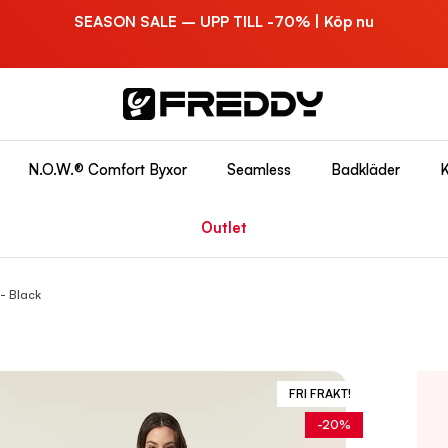
SEASON SALE – UPP TILL -70% | Köp nu
N.O.W.® Comfort Byxor
Seamless
Badkläder
K
Outlet
 - Black
FRI FRAKT!
-20%