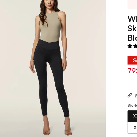
WR
Sk
Bl
79
S
Storl
X
X