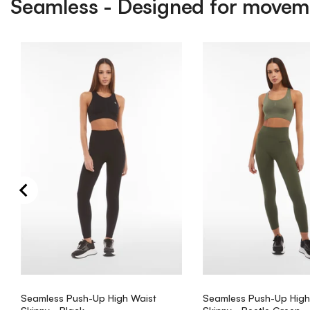
Seamless - Designed for movem
Seamless Push-Up High Waist
Seamless Push-Up High