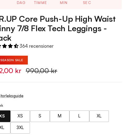
DAG
TIMME
MIN
SEC
.UP Core Push-Up High Waist
inny 7/8 Flex Tech Leggings -
ack
364 recensioner
%
SEASON SALE
2,00 kr
990,00 kr
torleksguide
ek
XS
XS
S
M
L
XL
XL
3XL