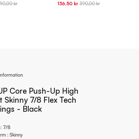
riginal
Sale
Original
90,00 kr
136,50 kr
390,00 kr
rice
price
price
information
P Core Push-Up High
t Skinny 7/8 Flex Tech
ings - Black
: 7/8
rm : Skinny