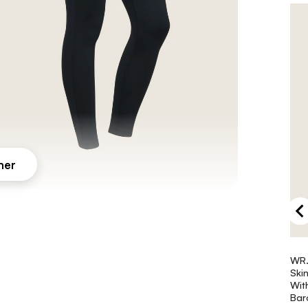
WR.
Ski
Wit
Bar