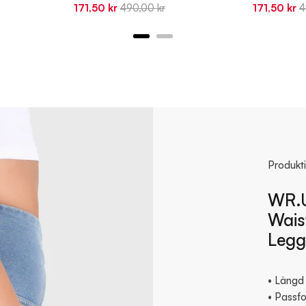
Sale
Original
Sale
O
171,50 kr
490,00 kr
171,50 kr
4
price
price
price
p
Produkt
WR.U
Wais
Legg
• Längd 
• Passfo