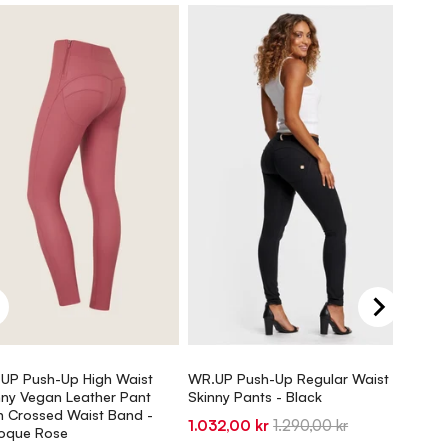
UP Push-Up High Waist
WR.UP Push-Up Regular Waist
WR.UP 
nny Vegan Leather Pant
Skinny Pants - Black
Skinny
h Crossed Waist Band -
Front 
Sale
Original
1.032,00 kr
1.290,00 kr
oque Rose
Blue