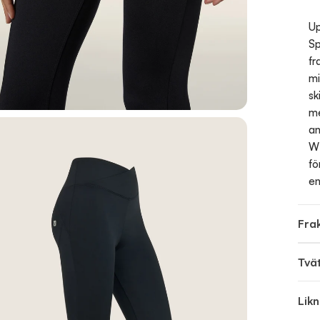
Up
Sp
fr
mi
sk
me
an
WR
fö
en
Frak
Tvä
Lik