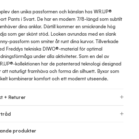
plev den unika passformen och känslan hos WR.UP®
ort Pants i Svart. De har en modern 7/8-längd som subtilt
amhäver dina anklar. Därtill kommer en smickrande hög
dja som ger skönt stöd. Looken avrundas med en slank
inny-passform som smiter åt runt dina kurvor. Tillverkade
d Freddys tekniska DIWO®-material för optimal
dningsförmåga under alla aktiviteter. Som en del av
.UP®-kollektionen har de patenterad teknologi designad
r att naturligt framhäva och forma din silhuett. Byxor som
kelt kombinerar komfort och ett modernt utseende.
t + Returer
ttråd
nande produkter