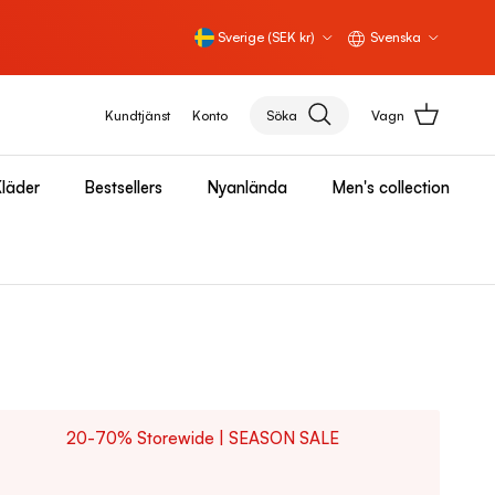
Land/Region
Språk
Sverige (SEK kr)
Svenska
Kundtjänst
Konto
Söka
Vagn
läder
Bestsellers
Nyanlända
Men's collection
20-70% Storewide | SEASON SALE