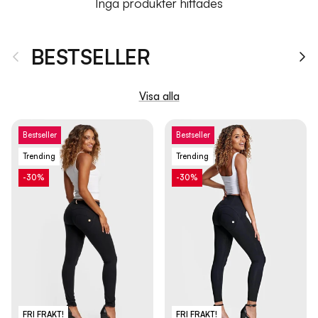
Inga produkter hittades
BESTSELLER
Tidigare
Nä
Visa alla
Bestseller
Bestseller
Trending
Trending
-30%
-30%
FRI FRAKT!
FRI FRAKT!