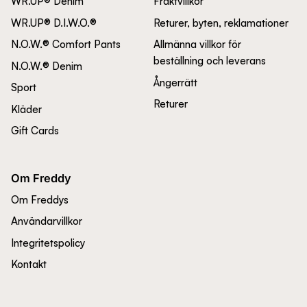
WR.UP® Denim
Fraktvillkor
WR.UP® D.I.W.O.®
Returer, byten, reklamationer
N.O.W.® Comfort Pants
Allmänna villkor för
beställning och leverans
N.O.W.® Denim
Ångerrätt
Sport
Returer
Kläder
Gift Cards
Om Freddy
Om Freddys
Användarvillkor
Integritetspolicy
Kontakt