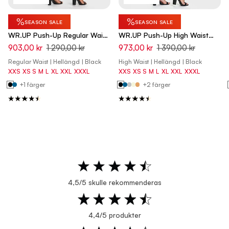
%
%
SEASON SALE
SEASON SALE
WR.UP Push-Up Regular Waist
WR.UP Push-Up High Waist
Skinny Pants - Black
Skinny Pants - Black
903,00 kr
1 290,00 kr
973,00 kr
1 390,00 kr
Regular Waist | Hellängd | Black
High Waist | Hellängd | Black
XXS
XS
S
M
L
XL
XXL
XXXL
XXS
XS
S
M
L
XL
XXL
XXXL
+1 färger
+2 färger
4,5/5 skulle rekommenderas
4,4/5 produkter