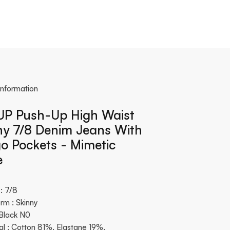
information
P Push-Up High Waist
ny 7/8 Denim Jeans With
o Pockets - Mimetic
e
: 7/8
rm : Skinny
 Black N0
al : Cotton 81%, Elastane 19%,