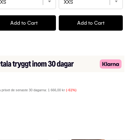
Add to Cart
Add to Cart
 priset de senaste 30 dagarna:
1 666,00 kr
(-61%)