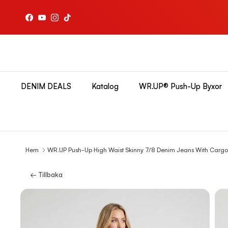
Hoppa till innehållet
Facebook
YouTube
Instagram
TikTok
DENIM DEALS
Katalog
WR.UP® Push-Up Byxor
Hem
WR.UP Push-Up High Waist Skinny 7/8 Denim Jeans With Cargo 
← Tillbaka