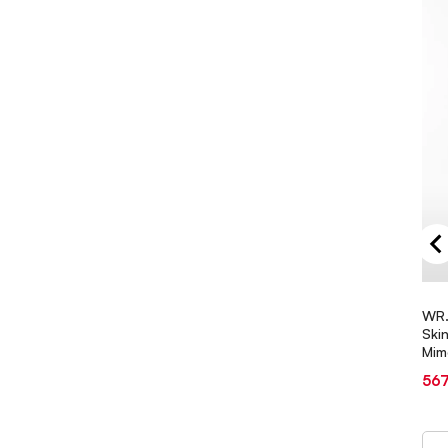
WR.
Ski
Mim
Sal
567
pri