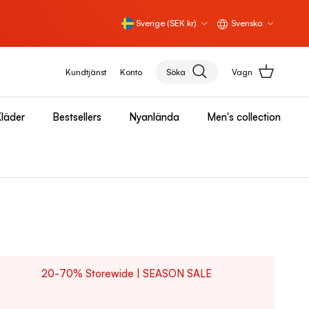
Land/Region
Språk
Sverige (SEK kr)
Svenska
Kundtjänst
Konto
Söka
Vagn
läder
Bestsellers
Nyanlända
Men's collection
20-70% Storewide | SEASON SALE