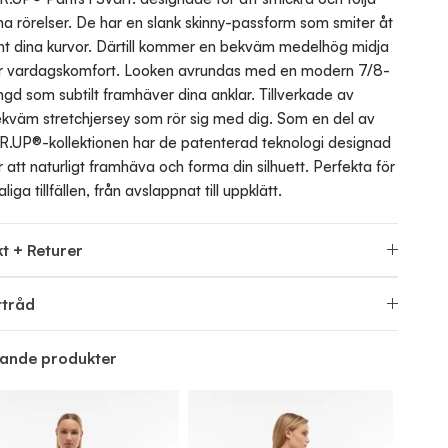
na rörelser. De har en slank skinny-passform som smiter åt
nt dina kurvor. Därtill kommer en bekväm medelhög midja
r vardagskomfort. Looken avrundas med en modern 7/8-
ngd som subtilt framhäver dina anklar. Tillverkade av
kväm stretchjersey som rör sig med dig. Som en del av
.UP®-kollektionen har de patenterad teknologi designad
r att naturligt framhäva och forma din silhuett. Perfekta för
aliga tillfällen, från avslappnat till uppklätt.
t + Returer
ttråd
nande produkter