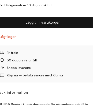
fect Fit-garanti – 30 dagar riskfritt
Lägg till i varukorgen
Lågt lager
Fri frakt
30 dagars returrätt
Snabb leverans
Köp nu – betala senare med Klarna
duktinformation
.UP® Pants i Svart: designade för att smickra och följa