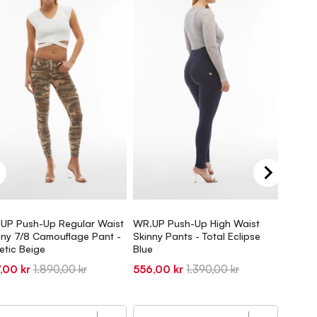
UP Push-Up Regular Waist
WR.UP Push-Up High Waist
WR.UP 
nny 7/8 Camouflage Pant -
Skinny Pants - Total Eclipse
Skinny
etic Beige
Blue
Sale
695,0
e
Original
Sale
Original
,00 kr
1.890,00 kr
556,00 kr
1.390,00 kr
price
ce
price
price
price