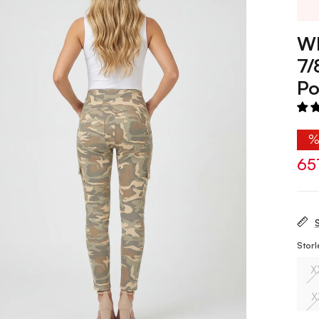
WR
7/
Po
65
S
Storl
X
X