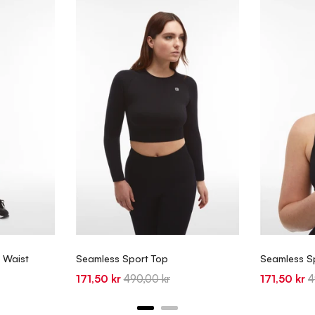
 Waist
Seamless Sport Top
Seamless S
Sale
Original
Sale
O
171,50 kr
490,00 kr
171,50 kr
4
price
price
price
p