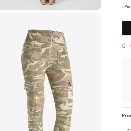
✓
Per
Pro
WR