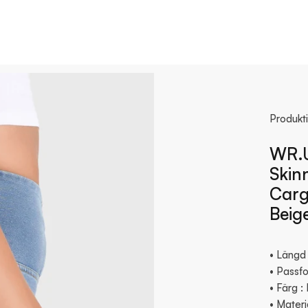
Produkt
WR.U
Skin
Carg
Beig
• Längd 
• Passfo
• Färg :
• Materi