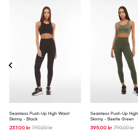
Seamless Push-Up High Waist
Seamless Push-Up High
Skinny - Black
Skinny - Beetle Green
Sale
Original
Sale
Original
237,00 kr
790,00 kr
395,00 kr
790,00 kr
price
price
price
price