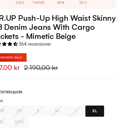
DAG
TIMME
MIN
SEC
.UP Push-Up High Waist Skinny
8 Denim Jeans With Cargo
ckets - Mimetic Beige
364 recensioner
%
SEASON SALE
7,00 kr
2 190,00 kr
torleksguide
ek
XS
XS
S
M
L
XL
XL
XXXL