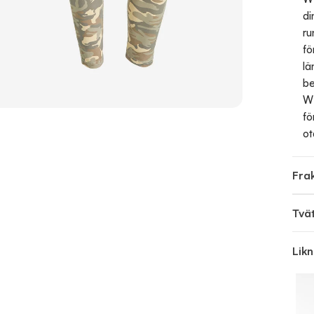
di
ru
fö
lä
be
WR
fö
ot
Frak
Tvä
Lik